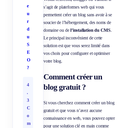
e
s’agit de plateformes web qui vous
u
permettent créer un blog sans avoir à se
r
soucier de l’hébergement, des noms de
d
domaine ou de
l’installation du CMS
.
u
Le principal inconvénient de cette
S
solution est que vous serez limité dans
E
vos choix pour configurer et optimiser
O
votre blog.
?
Comment créer un
4
blog gratuit ?
.
3
Si vous cherchez comment créer un blog
C
gratuit et que vous n’avez aucune
o
connaissance en web, vous pouvez opter
m
pour une solution clé en main comme