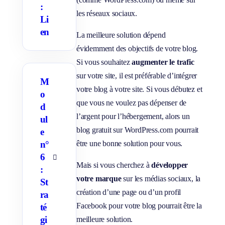
i
:
c
les réseaux sociaux.
h
Li
e
en
r
La meilleure solution dépend
/
M
évidemment des objectifs de votre blog.
a
s
Si vous souhaitez
augmenter le trafic
q
sur votre site, il est préférable d’intégrer
u
M
e
votre blog à votre site. Si vous débutez et
r
o
l
que vous ne voulez pas dépenser de
d
e
s
l’argent pour l’hébergement, alors un
ul
s
o
blog gratuit sur WordPress.com pourrait
e
u
être une bonne solution pour vous.
n°
s
-
6
p
A
Mais si vous cherchez à
développer
a
f
:
g
f
votre marque
sur les médias sociaux, la
St
e
i
s
c
création d’une page ou d’un profil
ra
h
Facebook pour votre blog pourrait être la
e
té
r
gi
meilleure solution.
/