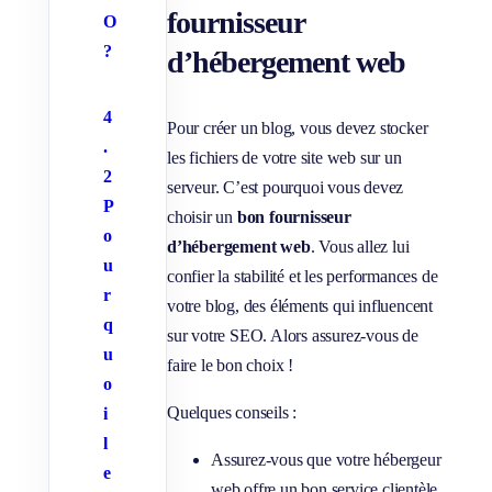
fournisseur
O
?
d’hébergement web
4
Pour créer un blog, vous devez stocker
.
les fichiers de votre site web sur un
2
serveur. C’est pourquoi vous devez
P
choisir un
bon fournisseur
o
d’hébergement web
. Vous allez lui
u
confier la stabilité et les performances de
r
votre blog, des éléments qui influencent
q
sur votre SEO. Alors assurez-vous de
u
faire le bon choix !
o
Quelques conseils :
i
l
Assurez-vous que votre hébergeur
e
web offre un bon service clientèle