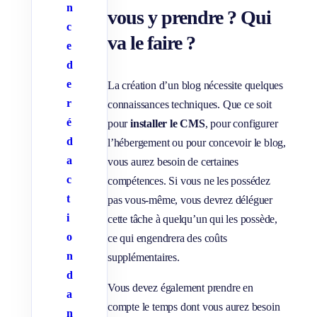
n
vous y prendre ? Qui
c
va le faire ?
e
d
e
La création d’un blog nécessite quelques
r
connaissances techniques. Que ce soit
é
pour
installer le CMS
, pour configurer
d
l’hébergement ou pour concevoir le blog,
a
vous aurez besoin de certaines
c
compétences. Si vous ne les possédez
t
pas vous-même, vous devrez déléguer
i
cette tâche à quelqu’un qui les possède,
o
ce qui engendrera des coûts
n
supplémentaires.
d
Vous devez également prendre en
a
compte le temps dont vous aurez besoin
n