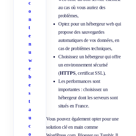
c
au cas où vous auriez des
o
problèmes,
n
Optez pour un hébergeur web qui
t
propose des sauvegardes
e
automatiques de vos données, en
n
cas de problèmes techniques,
u
Choisissez un hébergeur qui offre
w
un environnement sécurisé
e
(
HTTPS
, certificat SSL),
b
Les performances sont
e
importantes : choisissez un
s
hébergeur dont les serveurs sont
t
situés en France.
a
u
Vous pouvez également opter pour une
c
solution clé en main comme
o
WordPress.com, Blogger ou Tumblr. Il