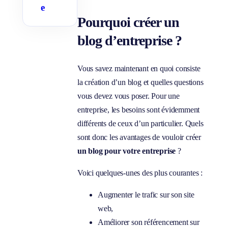
M
e
a
Pourquoi créer un
s
q
u
blog d’entreprise ?
e
r
l
e
Vous savez maintenant en quoi consiste
s
s
la création d’un blog et quelles questions
o
u
vous devez vous poser. Pour une
s
entreprise, les besoins sont évidemment
-
p
différents de ceux d’un particulier. Quels
a
g
sont donc les avantages de vouloir créer
e
s
un blog pour votre entreprise
?
Voici quelques-unes des plus courantes :
Augmenter le trafic sur son site
web,
Améliorer son référencement sur