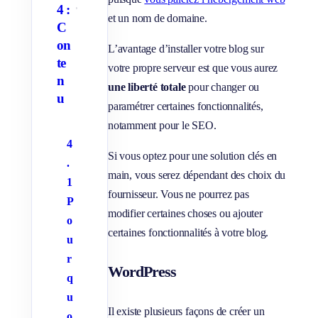
p
4 :
A
a
et un nom de domaine.
f
C
g
f
e
on
i
s
L’avantage d’installer votre blog sur
c
te
votre propre serveur est que vous aurez
h
e
n
une liberté totale
pour changer ou
r
u
/
paramétrer certaines fonctionnalités,
M
a
notamment pour le SEO.
s
q
4
u
Si vous optez pour une solution clés en
.
e
r
main, vous serez dépendant des choix du
1
l
fournisseur. Vous ne pourrez pas
e
P
s
modifier certaines choses ou ajouter
s
o
o
certaines fonctionnalités à votre blog.
u
u
s
r
-
WordPress
p
q
a
g
u
e
Il existe plusieurs façons de créer un
s
o