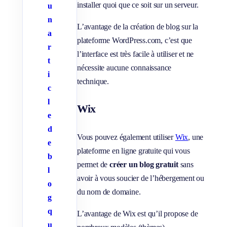
installer quoi que ce soit sur un serveur.
u
n
L’avantage de la création de blog sur la
a
plateforme WordPress.com, c’est que
r
l’interface est très facile à utiliser et ne
t
nécessite aucune connaissance
i
technique.
c
l
Wix
e
d
Vous pouvez également utiliser
Wix
, une
e
plateforme en ligne gratuite qui vous
b
permet de
créer un blog gratuit
sans
l
avoir à vous soucier de l’hébergement ou
o
du nom de domaine.
g
q
L’avantage de Wix est qu’il propose de
u