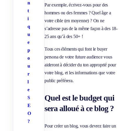
n
Par exemple, écrivez-vous pour des
t
hommes ou des femmes ? Quel âge a
i
votre cible (en moyenne) ? On ne
q
s’adresse pas de la même façon à des 18-
u
25 ans qu’à des 50+ !
e
Tous ces éléments qui font le buyer
p
persona de votre future audience vous
o
aideront à décider du ton approprié pour
u
votre blog, et les informations que votre
r
public préférera.
l
e
Quel est le budget qui
S
E
sera alloué à ce blog ?
O
?
Pour créer un blog, vous devrez faire un