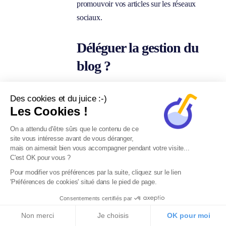
promouvoir vos articles sur les réseaux
sociaux.
Déléguer la gestion du
blog ?
Pour assurer le succès de votre blog,
Des cookies et du juice :-)
Les Cookies !
vous pouvez vous entourer de certains
professionnels.
On a attendu d'être sûrs que le contenu de ce
site vous intéresse avant de vous déranger,
Le
rédacteur de contenu
web pourra
mais on aimerait bien vous accompagner pendant votre visite...
C'est OK pour vous ?
créer des articles de qualité. Le rédacteur
SEO, lui, sera capable d’optimiser sa
Pour modifier vos préférences par la suite, cliquez sur le lien
'Préférences de cookies' situé dans le pied de page.
rédaction en fonction d’un mot clé
Consentements certifiés par
précis, dans le but de positionner la page
du blog dans le top 10 de Google.
Non merci
Je choisis
OK pour moi