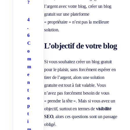
?
l’argent avec votre blog, créer un blog
gratuit sur une plateforme
4
« propriétaire » n’est pas la meilleure
.
solution.
6
C
L’objectif de votre blog
o
m
Si vous souhaitez créer un blog gratuit
m
pour le plaisir, sans forcément espérer en
e
tirer de l’argent, alors une solution
n
gratuite est tout à fait valable. Vous
t
n’avez pas forcément besoin de vous
o
« prendre la tête ». Mais si vous avez un
p
objectif, surtout en termes de
visibilité
t
SEO
, alors ces questions sont un passage
i
obligé.
m