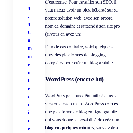
d’entreprise. Pour travailler son SEO, il
4
vaut mieux avoir un blog hébergé sur sa
.
propre solution web, avec son propre
4
nom de domaine et rattaché à son site pro
C
(si vous en avez un).
o
Dans le cas contraire, voici quelques-
m
unes des plateformes de blogging
m
complètes pour créer un blog gratuit :
e
n
WordPress (encore lui)
t
é
WordPress peut aussi être utilisé dans sa
c
version clés en main. WordPress.com est
r
une plateforme de blog en ligne gratuite
i
qui vous donne la possibilité de
créer un
r
blog en quelques minutes
, sans avoir à
e