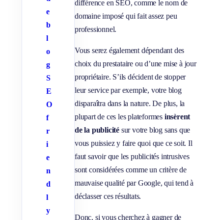
différence en SEO, comme le nom de
e
domaine imposé qui fait assez peu
b
professionnel.
l
Vous serez également dépendant des
o
choix du prestataire ou d’une mise à jour
g
propriétaire. S’ils décident de stopper
S
leur service par exemple, votre blog
E
disparaîtra dans la nature. De plus, la
O
plupart de ces les plateformes
insèrent
f
de la publicité
sur votre blog sans que
r
vous puissiez y faire quoi que ce soit. Il
i
faut savoir que les publicités intrusives
e
sont considérées comme un critère de
n
mauvaise qualité par Google, qui tend à
d
déclasser ces résultats.
l
y
Donc, si vous cherchez à gagner de