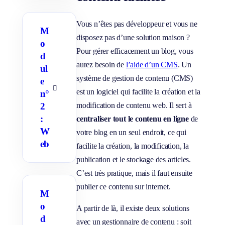
r
l
e
Vous n’êtes pas développeur et vous ne
s
M
s
disposez pas d’une solution maison ?
o
o
u
Pour gérer efficacement un blog, vous
d
s
-
aurez besoin de
l’aide d’un CMS
. Un
ul
p
système de gestion de contenu (CMS)
a
e
g
A
est un logiciel qui facilite la création et la
n°
e
f
s
2
modification de contenu web. Il sert à
f
i
:
centraliser tout le contenu en ligne
de
c
h
W
votre blog en un seul endroit, ce qui
e
eb
r
facilite la création, la modification, la
/
M
publication et le stockage des articles.
a
C’est très pratique, mais il faut ensuite
s
q
publier ce contenu sur internet.
u
M
e
r
o
A partir de là, il existe deux solutions
l
d
e
avec un gestionnaire de contenu : soit