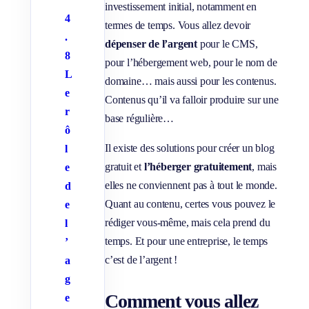
investissement initial, notamment en
4
termes de temps. Vous allez devoir
.
dépenser de l’argent
pour le CMS,
8
pour l’hébergement web, pour le nom de
L
domaine… mais aussi pour les contenus.
e
Contenus qu’il va falloir produire sur une
r
base régulière…
ô
Il existe des solutions pour créer un blog
l
gratuit et
l’héberger gratuitement
, mais
e
elles ne conviennent pas à tout le monde.
d
Quant au contenu, certes vous pouvez le
e
rédiger vous-même, mais cela prend du
l
temps. Et pour une entreprise, le temps
’
c’est de l’argent !
a
g
Comment vous allez
e