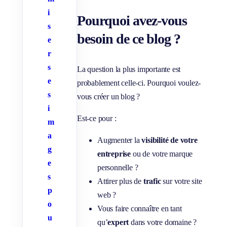
i
Pourquoi avez-vous
s
besoin de ce blog ?
e
r
s
La question la plus importante est
e
probablement celle-ci. Pourquoi voulez-
s
vous créer un blog ?
i
Est-ce pour :
m
a
Augmenter la
visibilité de votre
g
entreprise
ou de votre marque
e
personnelle ?
s
Attirer plus de
trafic
sur votre site
p
web ?
o
Vous faire connaître en tant
u
qu’
expert
dans votre domaine ?