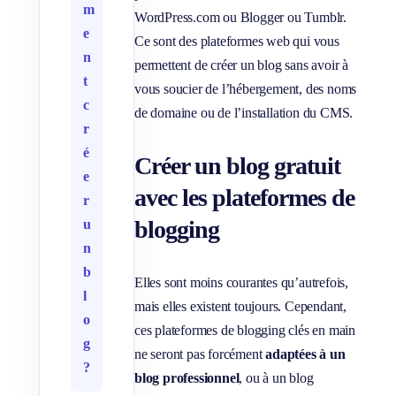
m
WordPress.com ou Blogger ou Tumblr.
e
Ce sont des plateformes web qui vous
n
permettent de créer un blog sans avoir à
t
vous soucier de l’hébergement, des noms
c
de domaine ou de l’installation du CMS.
r
é
Créer un blog gratuit
e
avec les plateformes de
r
blogging
u
n
b
Elles sont moins courantes qu’autrefois,
l
mais elles existent toujours. Cependant,
o
ces plateformes de blogging clés en main
g
ne seront pas forcément
adaptées à un
?
blog professionnel
, ou à un blog