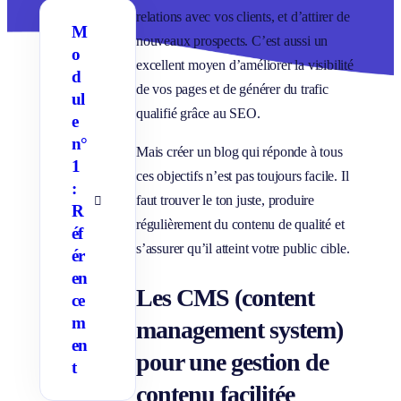
relations avec vos clients, et d’attirer de
M
nouveaux prospects. C’est aussi un
o
excellent moyen d’améliorer la visibilité
d
de vos pages et de générer du trafic
ul
qualifié grâce au SEO.
e
n°
Mais créer un blog qui réponde à tous
1
ces objectifs n’est pas toujours facile. Il
:
faut trouver le ton juste, produire
A
R
f
régulièrement du contenu de qualité et
éf
f
i
s’assurer qu’il atteint votre public cible.
ér
c
h
en
e
Les CMS (content
ce
r
/
m
management system)
M
a
en
s
pour une gestion de
t
q
u
contenu facilitée
e