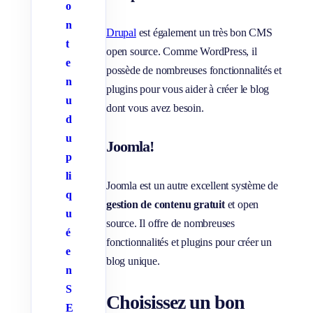
o
n
Drupal
est également un très bon CMS
t
open source. Comme WordPress, il
e
possède de nombreuses fonctionnalités et
n
plugins pour vous aider à créer le blog
u
dont vous avez besoin.
d
u
Joomla!
p
li
Joomla est un autre excellent système de
q
gestion de contenu gratuit
et open
u
source. Il offre de nombreuses
é
fonctionnalités et plugins pour créer un
e
blog unique.
n
S
Choisissez un bon
E