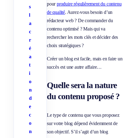
pour
produire régulièrement du contenu
s
de qualité
. Aurez-vous besoin d’un
l
rédacteur web ? De commander du
a
contenu optimisé ? Mais qui va
c
rechercher les mots clés et décider des
r
choix stratégiques ?
é
a
Créer un blog est facile, mais en faire un
t
succès est une autre affaire…
i
o
Quelle sera la nature
n
du contenu proposé ?
d
e
c
Le type de contenu que vous proposez
o
sur votre blog dépend évidemment de
n
son objectif. S’il s’agit d’un blog