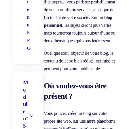
t
d’entreprise, vous parlerez probablement
e
de vos produits ou services, ainsi que de
n
l’actualité de votre société. Sur un
blog
u
personnel
, les sujets seront plus variés,
S
mais tourneront toujours autour d’une ou
E
deux thématiques qui vous intéressent.
O
Quel que soit l’objectif de votre blog, le
contenu doit être bien rédigé, optimisé et
pertinent pour votre public cible.
M
Où voulez-vous être
o
présent ?
d
ul
e
Vous pouvez créer un blog sur votre
A
n°
propre site web, sur une autre plateforme
f
5
f
(comme WordPress.com) ou même sur