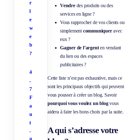
r
Vendre
des produits ou des
l
services en ligne ?
e
Vous rapprocher de vos clients ou
w
simplement
communiquer
avec
e
eux ?
b
Gagner de l’argent
en vendant
?
du lien ou des espaces
publicitaires ?
4
Cette liste n’est pas exhaustive, mais ce
.
sont les principaux objectifs qui peuvent
7
vous pousser à créer un blog. Savoir
F
pourquoi vous voulez un blog
vous
a
aidera à faire les bons choix par la suite.
u
t
A qui s’adresse votre
-
il