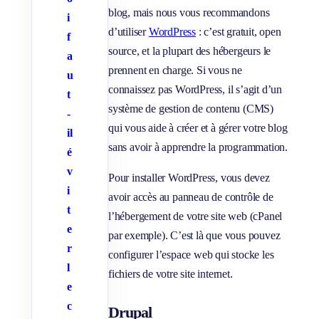
blog, mais nous vous recommandons
i
d’utiliser
WordPress
: c’est gratuit, open
f
source, et la plupart des hébergeurs le
a
prennent en charge. Si vous ne
u
connaissez pas WordPress, il s’agit d’un
t
système de gestion de contenu (CMS)
-
qui vous aide à créer et à gérer votre blog
il
sans avoir à apprendre la programmation.
é
v
Pour installer WordPress, vous devez
i
avoir accès au panneau de contrôle de
t
l’hébergement de votre site web (cPanel
e
par exemple). C’est là que vous pouvez
r
configurer l’espace web qui stocke les
l
fichiers de votre site internet.
e
c
Drupal