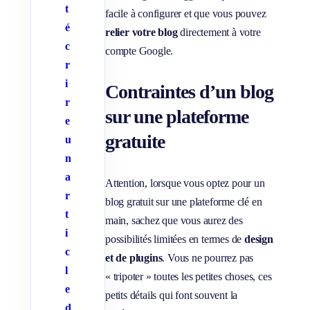
t
facile à configurer et que vous pouvez
é
relier votre blog
directement à votre
c
compte Google.
r
i
Contraintes d’un blog
r
sur une plateforme
e
gratuite
u
n
a
Attention, lorsque vous optez pour un
r
blog gratuit sur une plateforme clé en
t
main, sachez que vous aurez des
i
possibilités limitées en termes de
design
c
et de plugins
. Vous ne pourrez pas
l
« tripoter » toutes les petites choses, ces
e
petits détails qui font souvent la
d