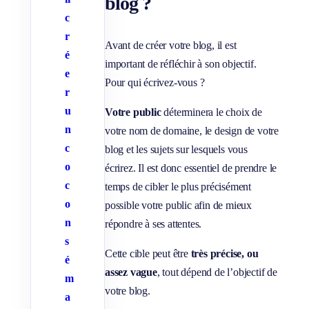
blog ?
c
r
Avant de créer votre blog, il est
é
important de réfléchir à son objectif.
e
Pour qui écrivez-vous ?
r
u
Votre public
déterminera le choix de
n
votre nom de domaine, le design de votre
c
blog et les sujets sur lesquels vous
o
écrirez. Il est donc essentiel de prendre le
c
temps de cibler le plus précisément
o
possible votre public afin de mieux
n
répondre à ses attentes.
s
Cette cible peut être
très précise, ou
é
assez vague
, tout dépend de l’objectif de
m
votre blog.
a