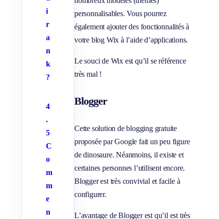
nombreux modèles (thèmes)
i
personnalisables. Vous pourrez
r
également ajouter des fonctionnalités à
a
votre blog Wix à l’aide d’applications.
n
Le souci de Wix est qu’il se référence
k
très mal !
?
Blogger
4
.
Cette solution de blogging gratuite
5
proposée par Google fait un peu figure
C
de dinosaure. Néanmoins, il existe et
o
certaines personnes l’utilisent encore.
m
Blogger est très convivial et facile à
m
configurer.
e
n
L’avantage de Blogger est qu’il est très