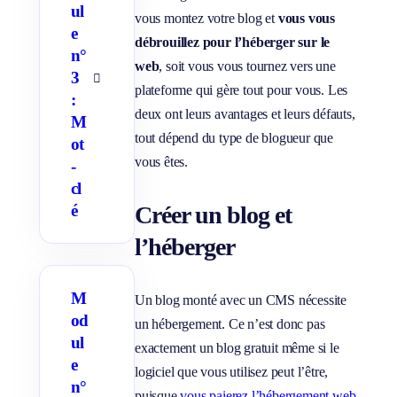
s
ul
s
vous montez votre blog et
vous vous
o
e
débrouillez pour l’héberger sur le
u
n°
s
web
, soit vous vous tournez vers une
-
3
p
A
plateforme qui gère tout pour vous. Les
a
f
:
g
f
deux ont leurs avantages et leurs défauts,
M
e
i
s
c
tout dépend du type de blogueur que
ot
h
vous êtes.
e
-
r
cl
/
M
Créer un blog et
é
a
s
l’héberger
q
u
e
r
M
l
Un blog monté avec un CMS nécessite
e
od
s
un hébergement. Ce n’est donc pas
s
ul
exactement un blog gratuit même si le
o
e
u
logiciel que vous utilisez peut l’être,
s
n°
-
puisque
vous paierez l’hébergement web