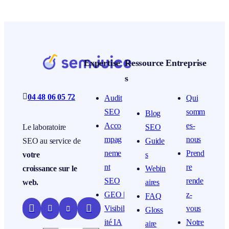
Expertise
Ressource
Entreprise
s

04 48 06 05 72
Audit
Qui
SEO
somm
Blog
Acco
es-
SEO
Le laboratoire
mpag
nous
Guide
SEO au service de
neme
Prend
s
votre
nt
re
Webin
croissance sur le
SEO
rende
aires
web.
GEO |
z-
FAQ


Visibil
vous


Gloss
ité IA
Notre
aire