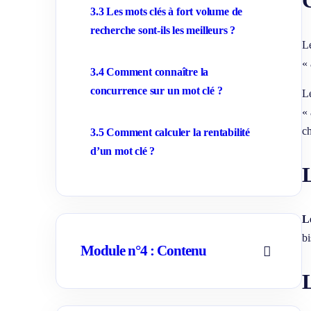
-
r
3.3 Les mots clés à fort volume de
p
l
a
e
recherche sont-ils les meilleurs ?
g
s
Le
e
s
s
o
« 
u
3.4 Comment connaître la
s
-
concurrence sur un mot clé ?
Le
p
a
« 
g
ch
e
3.5 Comment calculer la rentabilité
s
d’un mot clé ?
L
L
bi
Module n°4 : Contenu
A
f
L
f
i
c
h