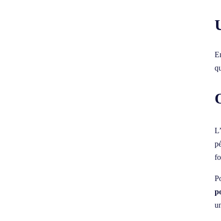
En
qu
O
L’
pé
fo
Po
p
un