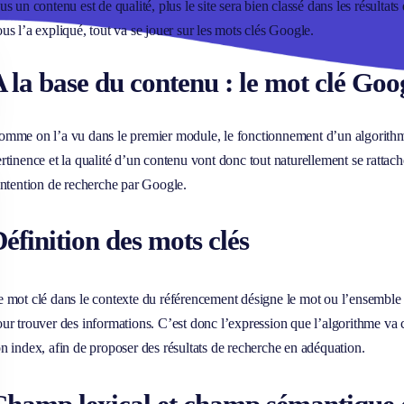
us un contenu est de qualité, plus le site sera bien classé dans les résulta
us l’a expliqué, tout va se jouer sur les mots clés Google.
 la base du contenu : le mot clé Goo
mme on l’a vu dans le premier module, le fonctionnement d’un algorithme
rtinence et la qualité d’un contenu vont donc tout naturellement se rattach
intention de recherche par Google.
éfinition des mots clés
 mot clé dans le contexte du référencement désigne le mot ou l’ensemble 
ur trouver des informations. C’est donc l’expression que l’algorithme v
n index, afin de proposer des résultats de recherche en adéquation.