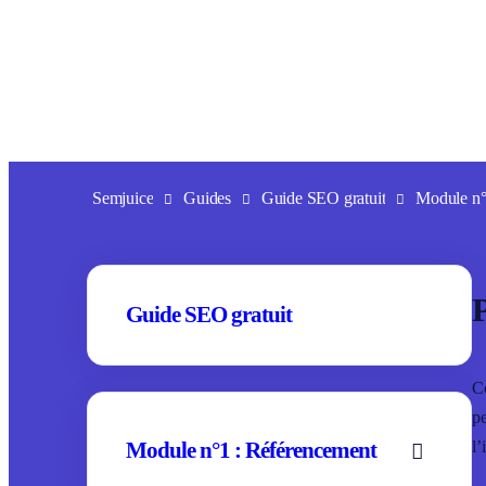
Aller
au
contenu
Semjuice
Guides
Guide SEO gratuit
Module n°
P
Guide SEO gratuit
Co
pe
l’
Module n°1 : Référencement
A
f