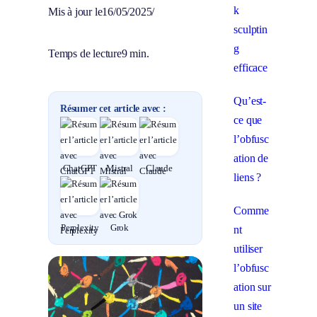
k
Mis à jour le
16/05/2025
/
sculptin
g
Temps de lecture
9 min.
efficace
Qu’est-
Résumer cet article avec :
ce que
l’obfusc
ation de
ChatGPT
Mistral
Claude
liens ?
Comme
Perplexity
Grok
nt
utiliser
l’obfusc
ation sur
un site