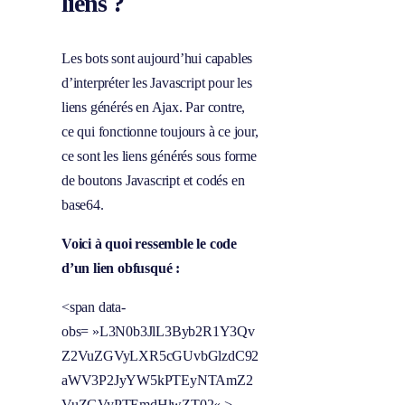
liens ?
Les bots sont aujourd’hui capables
d’interpréter les Javascript pour les
liens générés en Ajax. Par contre,
ce qui fonctionne toujours à ce jour,
ce sont les liens générés sous forme
de boutons Javascript et codés en
base64.
Voici à quoi ressemble le code
d’un lien obfusqué :
<span data-
obs= »
L3N0b3JlL3Byb2R1Y3Qv
Z2VuZGVyLXR5cGUvbGlzdC92
aWV3P2JyYW5kPTEyNTAmZ2
VuZGVyPTEmdHlwZT02
« >