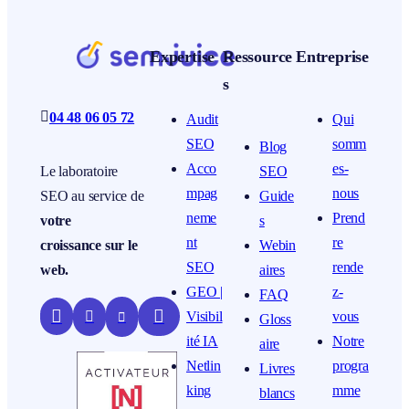
Expertise
Ressource
Entreprise
s

04 48 06 05 72
Audit
Qui
SEO
somm
Blog
Acco
es-
SEO
Le laboratoire
mpag
nous
Guide
SEO au service de
neme
Prend
s
votre
nt
re
Webin
croissance sur le
SEO
rende
aires
web.
GEO |
z-
FAQ


Visibil
vous


Gloss
ité IA
Notre
aire
Netlin
progra
Livres
king
mme
blancs