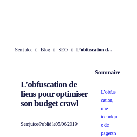
Aller
au
contenu
Semjuice
Blog
SEO
L’obfuscation de liens pour optimiser son budget crawl
Sommaire
L’obfuscation de
liens pour optimiser
L’obfus
cation,
son budget crawl
une
techniqu
Semjuice
/
Publié le
05/06/2019
/
e de
pageran