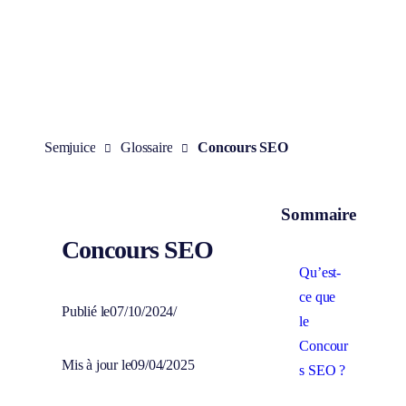
Aller
au
contenu
Semjuice
Glossaire
Concours SEO
Sommaire
Concours SEO
Qu’est-
ce que
Publié le
07/10/2024
/
le
Concour
Mis à jour le
09/04/2025
s SEO ?