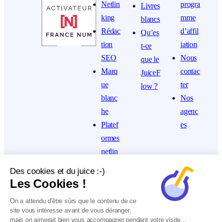
Netlin
progra
Livres
king
mme
blancs
Rédac
d’affil
Qu’es
tion
iation
t-ce
SEO
Nous
que le
Marq
contac
JuiceF
ue
ter
low ?
blanc
Nos
he
agenc
Platef
es
ormes
netlin
king
Des cookies et du juice :-)
Les Cookies !
On a attendu d'être sûrs que le contenu de ce
site vous intéresse avant de vous déranger,
mais on aimerait bien vous accompagner pendant votre visite...