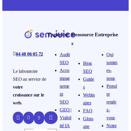
Expertise
Ressource
Entreprise
s

04 48 06 05 72
Audit
Qui
SEO
somm
Blog
Acco
es-
SEO
Le laboratoire
mpag
nous
Guide
SEO au service de
neme
Prend
s
votre
nt
re
Webin
croissance sur le
SEO
rende
aires
web.
GEO |
z-
FAQ


Visibil
vous


Gloss
ité IA
Notre
aire