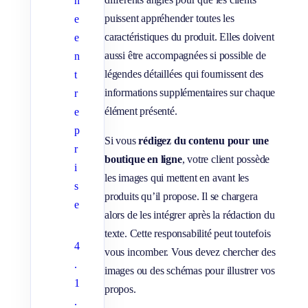
n
puissent appréhender toutes les
e
caractéristiques du produit. Elles doivent
e
aussi être accompagnées si possible de
n
légendes détaillées qui fournissent des
t
informations supplémentaires sur chaque
r
élément présenté.
e
p
Si vous
rédigez du contenu pour une
r
boutique en ligne
, votre client possède
i
les images qui mettent en avant les
s
produits qu’il propose. Il se chargera
e
alors de les intégrer après la rédaction du
texte. Cette responsabilité peut toutefois
4
vous incomber. Vous devez chercher des
.
images ou des schémas pour illustrer vos
1
propos.
.