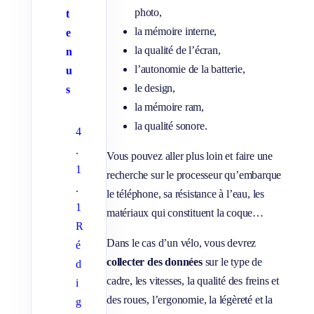
photo,
t
la mémoire interne,
e
la qualité de l’écran,
n
l’autonomie de la batterie,
u
le design,
s
la mémoire ram,
la qualité sonore.
4
.
Vous pouvez aller plus loin et faire une
1
recherche sur le processeur qu’embarque
.
le téléphone, sa résistance à l’eau, les
1
matériaux qui constituent la coque…
R
Dans le cas d’un vélo, vous devrez
é
collecter des données
sur le type de
d
cadre, les vitesses, la qualité des freins et
i
des roues, l’ergonomie, la légèreté et la
g