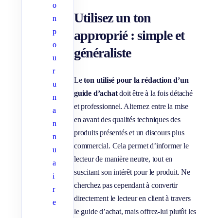
o
Utilisez un ton
n
p
approprié : simple et
o
généraliste
u
r
Le
ton utilisé pour la rédaction d’un
u
guide d’achat
doit être à la fois détaché
n
et professionnel. Alternez entre la mise
a
en avant des qualités techniques des
n
produits présentés et un discours plus
n
commercial. Cela permet d’informer le
u
lecteur de manière neutre, tout en
a
suscitant son intérêt pour le produit. Ne
i
cherchez pas cependant à convertir
r
directement le lecteur en client à travers
e
le guide d’achat, mais offrez-lui plutôt les