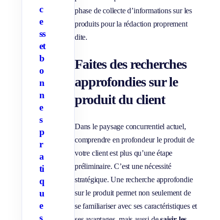
c
c
phase de collecte d’informations sur les
h
e
e
produits pour la rédaction proprement
r
ss
/
dite.
M
et
a
s
b
Faites des recherches
q
o
u
approfondies sur le
e
n
r
l
n
produit du client
e
e
s
s
s
o
Dans le paysage concurrentiel actuel,
u
p
s
comprendre en profondeur le produit de
r
-
p
votre client est plus qu’une étape
a
a
préliminaire. C’est une nécessité
g
ti
e
stratégique. Une recherche approfondie
q
s
u
sur le produit permet non seulement de
e
se familiariser avec ses caractéristiques et
s
ses avantages, mais aussi de
saisir les