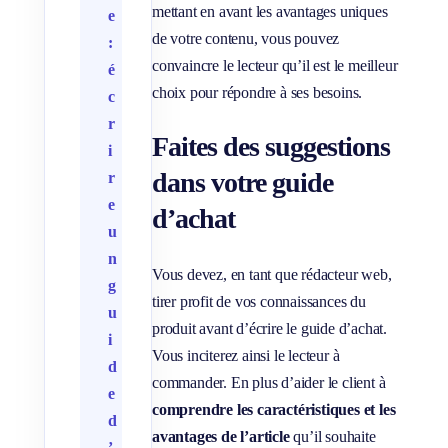
mettant en avant les avantages uniques
e
de votre contenu, vous pouvez
:
convaincre le lecteur qu’il est le meilleur
é
choix pour répondre à ses besoins.
c
r
Faites des suggestions
i
dans votre guide
r
e
d’achat
u
n
Vous devez, en tant que rédacteur web,
g
tirer profit de vos connaissances du
u
produit avant d’écrire le guide d’achat.
i
Vous inciterez ainsi le lecteur à
d
commander. En plus d’aider le client à
e
comprendre les caractéristiques et les
d
avantages de l’article
qu’il souhaite
’