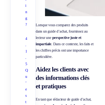
i
n
g
?
Lorsque vous comparez des produits
dans un guide d’achat, fournissez au
lecteur une
perspective juste et
4
impartiale
. Dans ce contexte, les faits et
.
les chiffres précis ont une importance
1
particulière.
.
5
Aidez les clients avec
Q
des informations clés
u
’
et pratiques
e
s
En tant que rédacteur de guide d’achat,
t