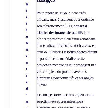
n
t
Pour rendre un guide d’achat très
a
efficace, mais également pour optimiser
t
son référencement SEO,
pensez à
i
ajouter des images de qualité
. Les
o
clients représentent leur futur achat dans
n
leur esprit, en le visualisant chez eux, en
n
train de l’utiliser. De belles photos offrent
e
la possibilité de matérialiser cette
u
projection mentale en leur proposant une
t
vue complète du produit, avec ses
r
différentes fonctionnalités et ses angles
e
de vue.
d
Les images doivent être soigneusement
’
sélectionnées et présentées sous
u
différents angles pour que les clients