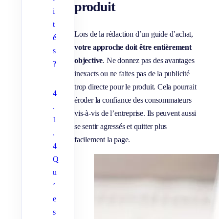
produit
i
t
Lors de la rédaction d’un guide d’achat,
é
votre approche doit être entièrement
s
objective
. Ne donnez pas des avantages
?
inexacts ou ne faites pas de la publicité
trop directe pour le produit. Cela pourrait
4
éroder la confiance des consommateurs
.
vis-à-vis de l’entreprise. Ils peuvent aussi
1
se sentir agressés et quitter plus
.
facilement la page.
4
Q
u
’
e
s