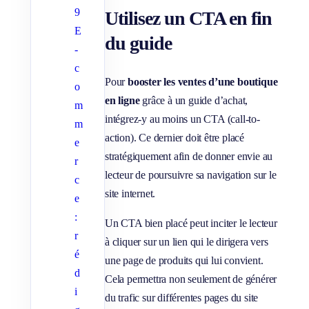
9
Utilisez un CTA en fin
E
du guide
-
c
Pour
booster les ventes d’une boutique
o
en ligne
grâce à un guide d’achat,
m
intégrez-y au moins un CTA (call-to-
m
action). Ce dernier doit être placé
e
stratégiquement afin de donner envie au
r
lecteur de poursuivre sa navigation sur le
c
site internet.
e
:
Un CTA bien placé peut inciter le lecteur
r
à cliquer sur un lien qui le dirigera vers
é
une page de produits qui lui convient.
d
Cela permettra non seulement de générer
i
du trafic sur différentes pages du site