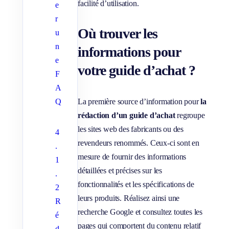
facilité d’utilisation.
e
r
Où trouver les
u
n
informations pour
e
votre guide d’achat ?
F
A
La première source d’information pour
la
Q
rédaction d’un guide d’achat
regroupe
les sites web des fabricants ou des
4
revendeurs renommés. Ceux-ci sont en
.
mesure de fournir des informations
1
détaillées et précises sur les
.
fonctionnalités et les spécifications de
2
leurs produits. Réalisez ainsi une
R
recherche Google et consultez toutes les
é
pages qui comportent du contenu relatif
d