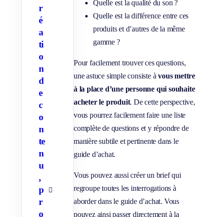
Quelle est la qualité du son ?
r
Quelle est la différence entre ces
é
produits et d’autres de la même
a
gamme ?
ti
o
Pour facilement trouver ces questions,
n
une astuce simple consiste à
vous mettre
d
à la place d’une personne qui souhaite
e
acheter le produit
. De cette perspective,
c
vous pourrez facilement faire une liste
o
n
complète de questions et y répondre de
te
manière subtile et pertinente dans le
n
guide d’achat.
u
Vous pouvez aussi créer un brief qui
,
regroupe toutes les interrogations à
p
A
f
r
aborder dans le guide d’achat. Vous
f
o
pouvez ainsi passer directement à la
i