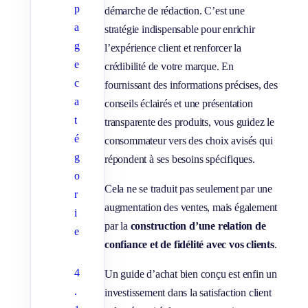
p
démarche de rédaction. C’est une
a
stratégie indispensable pour enrichir
g
l’expérience client et renforcer la
e
crédibilité de votre marque. En
c
fournissant des informations précises, des
a
conseils éclairés et une présentation
t
transparente des produits, vous guidez le
é
consommateur vers des choix avisés qui
g
répondent à ses besoins spécifiques.
o
Cela ne se traduit pas seulement par une
r
augmentation des ventes, mais également
i
par la
construction d’une relation de
e
confiance et de fidélité avec vos clients
.
4
Un guide d’achat bien conçu est enfin un
.
investissement dans la satisfaction client