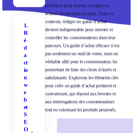
précédent pour trouver, comparer et
acheter des produits en ligne. Dans ce
contexte, rédiger un guide d’achat
1.
devient indispensable pour orienter et
R
conseiller les consommateurs dans leur
é
parcours. Un guide d’achat efficace n’est
d
pas seulement un outil de vente, mais un
a
véritable allié pour le consommateur, lui
ct
io
permettant de faire des choix éclairés et
n
satisfaisants. Explorons les éléments clés
w
pour créer un guide d’achat pertinent et
e
convaincant, qui répond aux besoins et
b
aux interrogations des consommateurs
et
tout en valorisant les produits proposés.
S
E
O