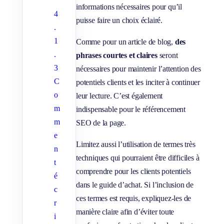
informations nécessaires pour qu’il
4
puisse faire un choix éclairé.
.
1
Comme pour un article de blog,
des
.
phrases courtes et claires
seront
3
nécessaires pour maintenir l’attention des
C
potentiels clients et les inciter à continuer
o
leur lecture. C’est également
m
indispensable pour le référencement
m
SEO de la page.
e
Limitez aussi l’utilisation de termes très
n
techniques qui pourraient être difficiles à
t
comprendre pour les clients potentiels
é
dans le guide d’achat. Si l’inclusion de
c
ces termes est requis, expliquez-les de
r
manière claire afin d’éviter toute
i