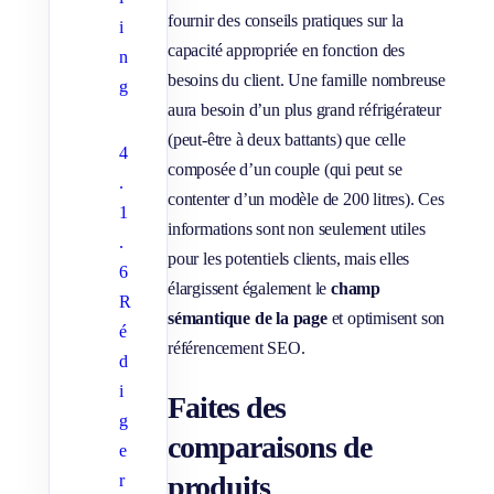
fournir des conseils pratiques sur la
i
capacité appropriée en fonction des
n
besoins du client. Une famille nombreuse
g
aura besoin d’un plus grand réfrigérateur
(peut-être à deux battants) que celle
4
composée d’un couple (qui peut se
.
contenter d’un modèle de 200 litres). Ces
1
informations sont non seulement utiles
.
pour les potentiels clients, mais elles
6
élargissent également le
champ
R
sémantique de la page
et optimisent son
é
référencement SEO.
d
i
Faites des
g
comparaisons de
e
produits
r