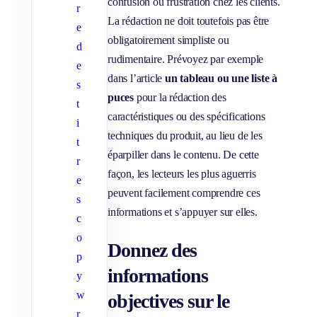
confusion ou frustration chez les clients.
r
La rédaction ne doit toutefois pas être
e
obligatoirement simpliste ou
d
rudimentaire. Prévoyez par exemple
e
dans l’article
un tableau ou une liste à
s
puces
pour la rédaction des
t
caractéristiques ou des spécifications
i
techniques du produit, au lieu de les
t
éparpiller dans le contenu. De cette
r
façon, les lecteurs les plus aguerris
e
peuvent facilement comprendre ces
s
informations et s’appuyer sur elles.
c
o
Donnez des
p
informations
y
w
objectives sur le
r