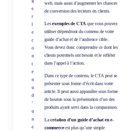
g
web, mais aussi d’augmenter les chances
e
de conversion des lecteurs en clients.
r
Les
exemples de CTA
que vous pouvez
l
utiliser dépendront du contenu de votre
e
guide d’achat et de l’audience cible.
c
Vous devez donc comprendre ce dont les
o
clients potentiels ont besoin et le refléter
n
dans l’appel à l’action.
t
e
Dans ce type de contenu, le CTA peut se
n
présenter sous forme d’écrit dans votre
u
article. Il peut aussi apparaître sous forme
d
de bouton sous la présentation d’un des
’
produits ayant servi dans la comparaison.
u
n
La
création d’un guide d’achat en e-
e
commerce
est plus qu’une simple