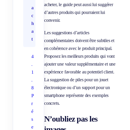
acheter, le guide peut aussi lui suggérer
a
d’autres produits qui pourraient lui
c
convenir.
h
a
Les suggestions d’articles
t
complémentaires doivent être subtiles et
en cohérence avec le produit principal.
Proposez les meilleurs produits qui vont
4
ajouter une valeur supplémentaire et une
.
expérience favorable au potentiel client.
1
La suggestion de piles pour un jouet
.
électronique ou d’un support pour un
8
smartphone représente des exemples
P
concrets.
r
é
N’oubliez pas les
s
e
images