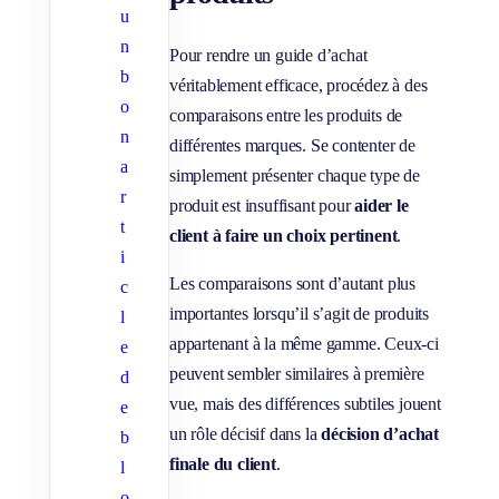
u
n
Pour rendre un guide d’achat
b
véritablement efficace, procédez à des
o
comparaisons entre les produits de
n
différentes marques. Se contenter de
a
simplement présenter chaque type de
r
produit est insuffisant pour
aider le
t
client à faire un choix pertinent
.
i
Les comparaisons sont d’autant plus
c
importantes lorsqu’il s’agit de produits
l
appartenant à la même gamme. Ceux-ci
e
peuvent sembler similaires à première
d
vue, mais des différences subtiles jouent
e
un rôle décisif dans la
décision d’achat
b
finale du client
.
l
o