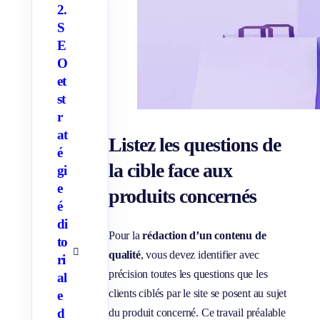
2.
S
E
O
et
st
r
at
Listez les questions de
é
la cible face aux
gi
e
produits concernés
é
di
Pour la
rédaction d’un contenu de
to
qualité
, vous devez identifier avec
A
ri
f
précision toutes les questions que les
al
f
i
clients ciblés par le site se posent au sujet
e
c
h
d
du produit concerné. Ce travail préalable
e