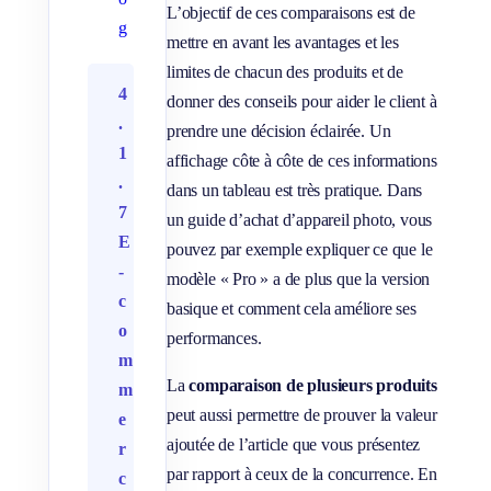
L’objectif de ces comparaisons est de
g
mettre en avant les avantages et les
limites de chacun des produits et de
4
donner des conseils pour aider le client à
.
prendre une décision éclairée. Un
1
affichage côte à côte de ces informations
.
dans un tableau est très pratique. Dans
7
un guide d’achat d’appareil photo, vous
E
pouvez par exemple expliquer ce que le
-
modèle « Pro » a de plus que la version
c
basique et comment cela améliore ses
o
performances.
m
La
comparaison de plusieurs produits
m
peut aussi permettre de prouver la valeur
e
ajoutée de l’article que vous présentez
r
par rapport à ceux de la concurrence. En
c