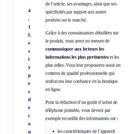
u
de l’article, ses avantages, ainsi que ses
e
4
spécificités par rapport aux autres
r
l
.
produits sur le marché.
e
s
1
s
Grâce à des connaissances détaillées sur
o
L
u
le produit, vous serez en mesure de
e
s
-
communiquer aux lecteurs les
s
p
informations les plus pertinentes
et les
a
t
g
plus utiles. Vous leur proposerez aussi un
e
y
s
contenu de qualité professionnelle qui
p
renforcera leur confiance en la boutique
e
en ligne.
s
d
Pour la rédaction d’un guide d’achat de
e
téléphone portable, vous devrez par
c
exemple recueillir des informations sur :
o
les caractéristiques de l’appareil
n