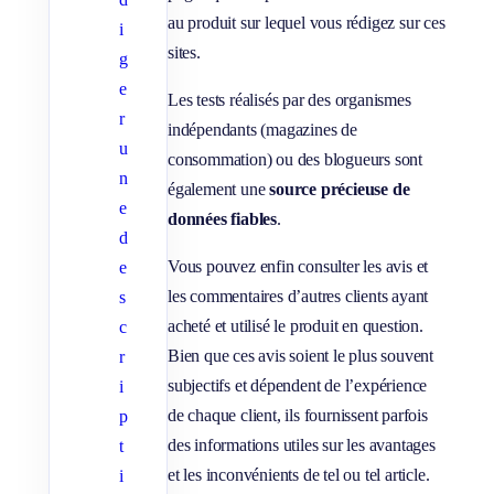
au produit sur lequel vous rédigez sur ces
i
sites.
g
e
Les tests réalisés par des organismes
r
indépendants (magazines de
u
consommation) ou des blogueurs sont
n
également une
source précieuse de
e
données fiables
.
d
Vous pouvez enfin consulter les avis et
e
les commentaires d’autres clients ayant
s
acheté et utilisé le produit en question.
c
Bien que ces avis soient le plus souvent
r
subjectifs et dépendent de l’expérience
i
de chaque client, ils fournissent parfois
p
des informations utiles sur les avantages
t
et les inconvénients de tel ou tel article.
i