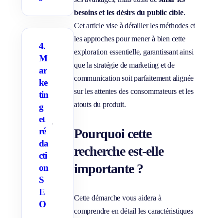
besoins et les désirs du public cible
.
Cet article vise à détailler les méthodes et
les approches pour mener à bien cette
4.
exploration essentielle, garantissant ainsi
M
que la stratégie de marketing et de
ar
communication soit parfaitement alignée
ke
sur les attentes des consommateurs et les
tin
atouts du produit.
g
et
A
Pourquoi cette
ré
f
da
f
recherche est-elle
i
cti
c
importante ?
h
on
e
S
r
/
E
M
Cette démarche vous aidera à
a
O
s
comprendre en détail les caractéristiques
q