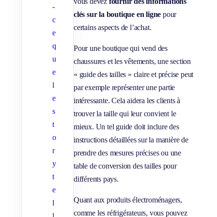
vous devez
fournir des informations
-
clés sur la boutique en ligne
pour
c
certains aspects de l’achat.
e
q
Pour une boutique qui vend des
u
chaussures et les vêtements, une section
e
« guide des tailles » claire et précise peut
l
par exemple représenter une partie
e
intéressante. Cela aidera les clients à
s
trouver la taille qui leur convient le
t
mieux. Un tel guide doit inclure des
o
instructions détaillées sur la manière de
r
prendre des mesures précises ou une
y
table de conversion des tailles pour
t
différents pays.
e
Quant aux produits électroménagers,
l
comme les réfrigérateurs, vous pouvez
l