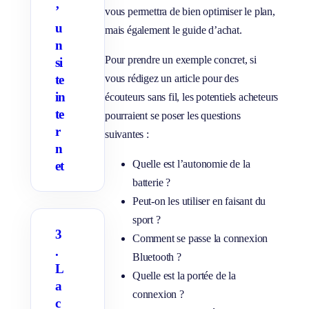
’
r
vous permettra de bien optimiser le plan,
/
u
mais également le guide d’achat.
M
a
n
s
Pour prendre un exemple concret, si
si
q
u
te
vous rédigez un article pour des
e
r
in
écouteurs sans fil, les potentiels acheteurs
l
te
e
pourraient se poser les questions
s
r
suivantes :
s
o
n
u
Quelle est l’autonomie de la
et
s
-
batterie ?
p
a
Peut-on les utiliser en faisant du
g
e
sport ?
s
3
Comment se passe la connexion
.
Bluetooth ?
L
Quelle est la portée de la
a
connexion ?
c