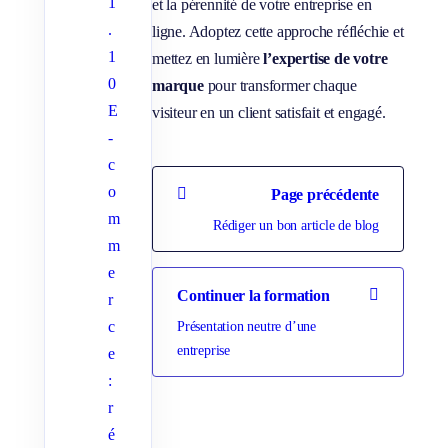
1
et la pérennité de votre entreprise en
.
ligne. Adoptez cette approche réfléchie et
1
mettez en lumière
l’expertise de votre
0
marque
pour transformer chaque
E
visiteur en un client satisfait et engagé.
-
c
o
Page précédente
m
Rédiger un bon article de blog
m
e
Continuer la formation
r
Présentation neutre d’une
c
entreprise
e
:
r
é