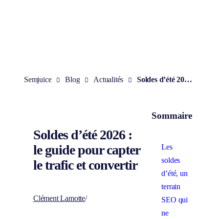
Aller
au
contenu
Semjuice
Blog
Actualités
Soldes d’été 2026 : le guide pour capter le trafic et convertir
Sommaire
Soldes d’été 2026 :
le guide pour capter
Les
soldes
le trafic et convertir
d’été, un
terrain
Clément Lamotte
/
SEO qui
ne