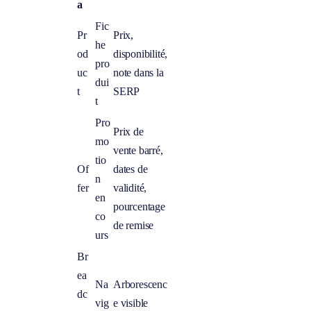
a
Fic
Pr
Prix,
he
od
disponibilité,
pro
uc
note dans la
dui
t
SERP
t
Pro
Prix de
mo
vente barré,
tio
Of
dates de
n
fer
validité,
en
pourcentage
co
de remise
urs
Br
ea
Na
Arborescenc
dc
vig
e visible