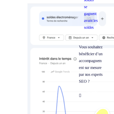
se
gagnent
avant les
soldes
Vous souhaitez
bénéficier d’un
accompagnem
ent sur mesure
par nos experts
SEO ?
Prendre

rendez-vous