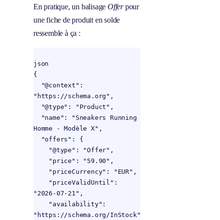
En pratique, un balisage
Offer
pour
une fiche de produit en solde
ressemble à ça :
json

{

  "@context": 
"https://schema.org",

  "@type": "Product",

  "name": "Sneakers Running 
Homme - Modèle X",

  "offers": {

    "@type": "Offer",

    "price": "59.90",

    "priceCurrency": "EUR",

    "priceValidUntil": 
"2026-07-21",

    "availability": 
"https://schema.org/InStock"