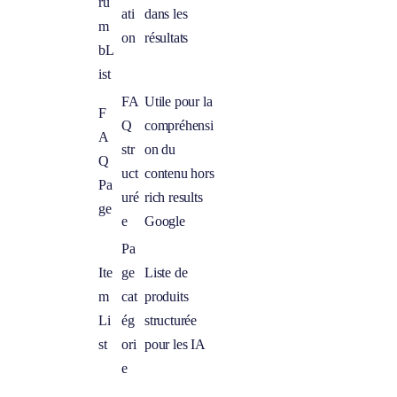
ru
ati
dans les
m
on
résultats
bL
ist
FA
Utile pour la
F
Q
compréhensi
A
str
on du
Q
uct
contenu hors
Pa
uré
rich results
ge
e
Google
Pa
Ite
ge
Liste de
m
cat
produits
Li
ég
structurée
st
ori
pour les IA
e