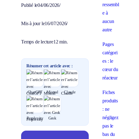
ressembl
Publié le
04/06/2026
/
e à
aucun
Mis à jour le
16/07/2026
/
autre
Temps de lecture
12 min.
Pages
catégori
es : le
Résumer cet article avec :
cœur du
réacteur
Fiches
ChatGPT
Mistral
Claude
produits
: ne
négligez
Perplexity
Grok
pas le
bas du