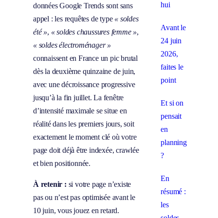
hui
données Google Trends sont sans
appel : les requêtes de type
« soldes
Avant le
été »
,
« soldes chaussures femme »
,
24 juin
« soldes électroménager »
2026,
connaissent en France un pic brutal
faites le
dès la deuxième quinzaine de juin,
point
avec une décroissance progressive
jusqu’à la fin juillet. La fenêtre
Et si on
d’intensité maximale se situe en
pensait
réalité dans les premiers jours, soit
en
exactement le moment clé où votre
planning
page doit déjà être indexée, crawlée
?
et bien positionnée.
En
À retenir :
si votre page n’existe
résumé :
pas ou n’est pas optimisée avant le
les
10 juin, vous jouez en retard.
soldes