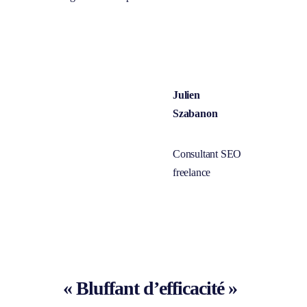
« Bluffant d’efficacité »
J+7 : On est passé de 80eme à 17eme sur
un mot clé stratégique ! Il faut avouer que
c’est bluffant d’efficacité !
Arthur Comets
Annonceur sur NextLevel by
Semjuice