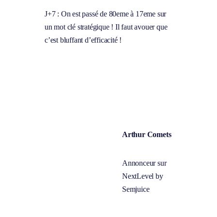
Questions fréquentes sur les
liens positionnés
Vous voulez tout savoir sur les liens positionnés avant de
vous lancer ? Semjuice a rassemblé les questions clés pour
vous simplifier la vie. C’est parti !
C’est quoi exactement, un lien positionné ?
Comment choisir mes liens positionnés chez Semjuice ?
Mon lien sera-t-il vraiment exclusif ?
En combien de temps voit-on des résultats ?
Comment puis-je gagner de l’argent avec mes articles ?
L’intégration des liens est-elle naturelle et discrète ?