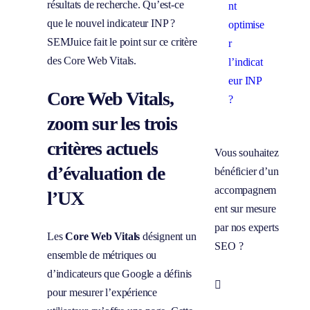
résultats de recherche. Qu’est-ce
nt
que le nouvel indicateur INP ?
optimise
SEMJuice fait le point sur ce critère
r
des Core Web Vitals.
l’indicat
eur INP
Core Web Vitals,
?
zoom sur les trois
critères actuels
Vous souhaitez
d’évaluation de
bénéficier d’un
accompagnem
l’UX
ent sur mesure
par nos experts
Les
Core Web Vitals
désignent un
SEO ?
ensemble de métriques ou
d’indicateurs que Google a définis
Prendre

pour mesurer l’expérience
rendez-vous