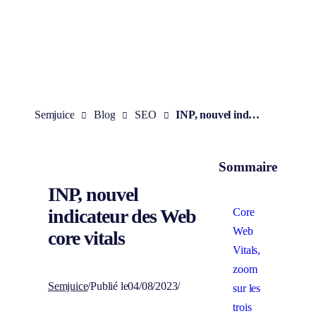
Aller
au
contenu
Semjuice
Blog
SEO
INP, nouvel indicateur des Web core vitals
Sommaire
INP, nouvel
indicateur des Web
Core
Web
core vitals
Vitals,
zoom
Semjuice
/
Publié le
04/08/2023
/
sur les
trois