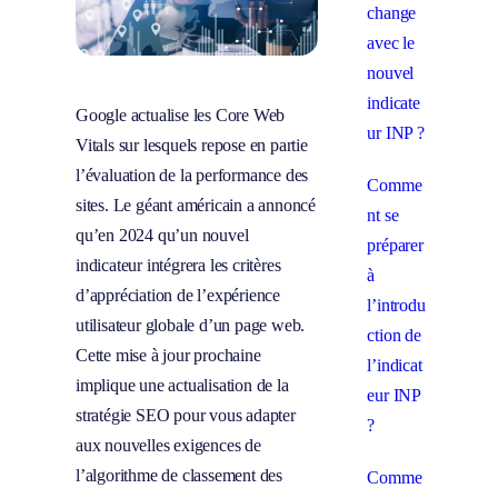
change
avec le
nouvel
indicate
Google actualise les Core Web
ur INP ?
Vitals sur lesquels repose en partie
l’évaluation de la performance des
Comme
sites. Le géant américain a annoncé
nt se
qu’en 2024 qu’un nouvel
préparer
indicateur intégrera les critères
à
d’appréciation de l’expérience
l’introdu
utilisateur globale d’un page web.
ction de
Cette mise à jour prochaine
l’indicat
implique une actualisation de la
eur INP
stratégie SEO pour vous adapter
?
aux nouvelles exigences de
l’algorithme de classement des
Comme