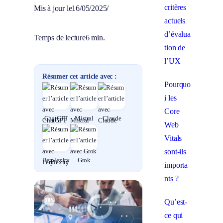
critères
Mis à jour le
16/05/2025
/
actuels
d’évalua
Temps de lecture
6 min.
tion de
l’UX
Résumer cet article avec :
Pourquo
i les
Core
ChatGPT
Mistral
Claude
Web
Vitals
sont-ils
Perplexity
Grok
importa
nts ?
Qu’est-
ce qui