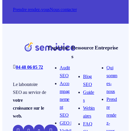
Prendre rendez-vous
Nous contacter
Expertise
Ressource
Entreprise
s

04 48 06 05 72
Audit
Qui
SEO
somm
Blog
Acco
es-
SEO
Le laboratoire
mpag
nous
Guide
SEO au service de
neme
Prend
s
votre
nt
re
Webin
croissance sur le
SEO
rende
aires
web.
GEO |
z-
FAQ


Visibil
vous

