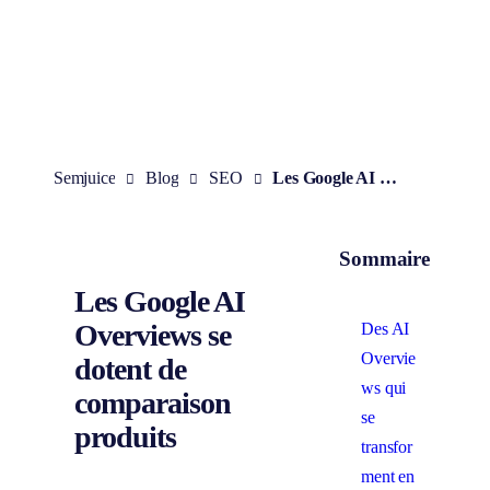
Aller
au
contenu
Semjuice
Blog
SEO
Les Google AI Overviews se dotent de comparaison produits
Sommaire
Les Google AI
Overviews se
Des AI
Overvie
dotent de
ws qui
comparaison
se
produits
transfor
ment en