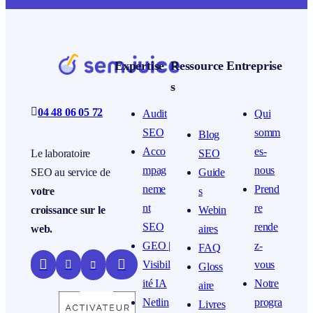
Expertise
Ressource
Entreprise
s

04 48 06 05 72
Audit
Qui
SEO
somm
Blog
Acco
es-
SEO
Le laboratoire
mpag
nous
Guide
SEO au service de
neme
Prend
s
votre
nt
re
Webin
croissance sur le
SEO
rende
aires
web.
GEO |
z-
FAQ


Visibil
vous


Gloss
ité IA
Notre
aire
Netlin
progra
Livres