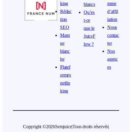
king
mme
blancs
Rédac
d’affil
Qu’es
tion
iation
t-ce
SEO
Nous
que le
Marq
contac
JuiceF
ue
ter
low ?
blanc
Nos
he
agenc
Platef
es
ormes
netlin
king
Copyright ©
2026
Semjuice
|
Tous droits réservés
|