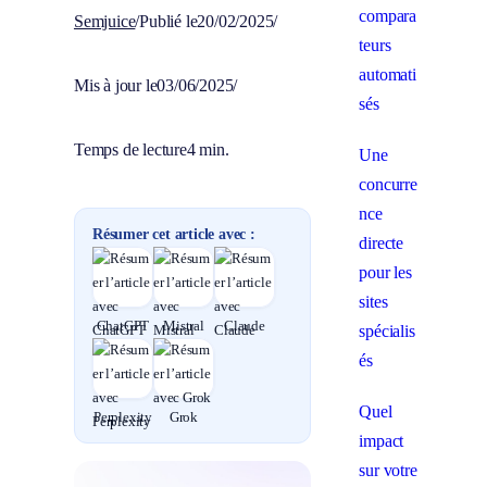
compara
Semjuice
/
Publié le
20/02/2025
/
teurs
automati
Mis à jour le
03/06/2025
/
sés
Temps de lecture
4 min.
Une
concurre
nce
Résumer cet article avec :
directe
pour les
sites
ChatGPT
Mistral
Claude
spécialis
és
Quel
Perplexity
Grok
impact
sur votre